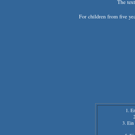
The text
For children from five ye
1. E
2
3. Ein