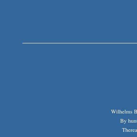
Wilhelms Bus
By hunt
Therea