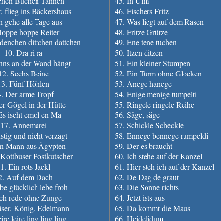
ichen Buchen Tannen
45. In Ulm
r, flieg ins Bäckershaus
46. Fischers Fritz
ch gehe alle Tage aus
47. Was liegt auf dem Rasen
Hoppe hoppe Reiter
48. Fritze Grütze
denchen dittchen dattchen
49. Ene tene tuchen
10. Dra ri ra
50. Itzen ditzen
nns an der Wand hängt
51. Ein kleiner Stumpen
12. Sechs Beine
52. Ein Turm ohne Glocken
13. Fünf Höhlen
53. Anege hanege
4. Der arme Tropf
54. Enige menige tumpelti
er Gögel in der Hütte
55. Ringele ringele Reihe
Es ischt emol en Ma
56. Säge, säge
17. Annemarei
57. Schickle Scheckle
stig und nicht verzagt
58. Ennege bennege rumpeldi
in Mann aus Ägypten
59. Der es braucht
 Kottbuser Postkutscher
60. Ich stehe auf der Kanzel
1. Ein rots Jackl
61. Hier steh ich auf der Kanzel
2. Auf dem Dach
62. De Dag de graut
be glücklich lebe froh
63. Die Sonne richts
Ich rede ohne Zunge
64. Jetzt ists aus
iser, König, Edelmann
65. Da kommt die Maus
ire leire ling ling ling
66. Heidelidum