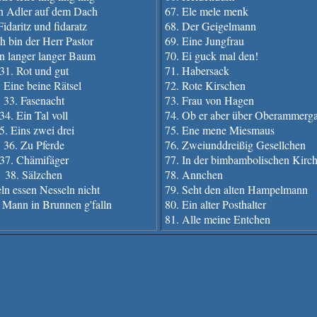
n Adler auf dem Dach
67. Ele mele menk
Fidaritz und fidaratz
68. Der Geigelmann
ch bin der Herr Pastor
69. Eine Jungfrau
in langer langer Baum
70. Ei guck mal den!
31. Rot und gut
71. Habersack
 Eine beine Rätsel
72. Rote Kirschen
33. Fasenacht
73. Frau von Hagen
34. Ein Tal voll
74. Ob er aber über Oberammerg
5. Eins zwei drei
75. Ene mene Miesmaus
36. Zu Pferde
76. Zweiunddreißig Gesellchen
37. Chämifäger
77. In der bimbambolischen Kirc
38. Sälzchen
78. Annchen
ln essen Nesseln nicht
79. Seht den alten Hampelmann
in Mann in Brunnen g'falln
80. Ein alter Posthalter
81. Alle meine Entchen