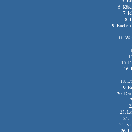
5. E
6. Käfe
7. I
8. 
9. Enchen 
11. We
1
15. D
16. 
18. Lu
19. E
20. Der
2
2
23. Le
24. 
25. Ka
26. Le