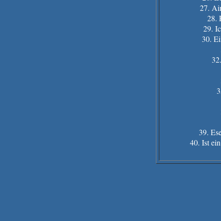
27. Ai
28. 
29. I
30. E
32.
3
39. Ese
40. Ist e